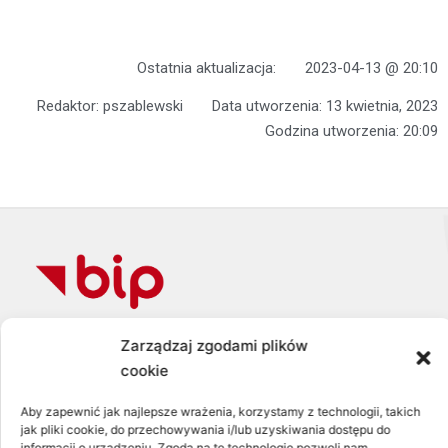
Ostatnia aktualizacja:
2023-04-13 @ 20:10
Redaktor:
pszablewski
Data utworzenia:
13 kwietnia, 2023
Godzina utworzenia:
20:09
Zarządzaj zgodami plików
Zespół Szkół im. Gen. Dezyderego
Chłapowskiego
cookie
w Bolechowie
Aby zapewnić jak najlepsze wrażenia, korzystamy z technologii, takich
jak pliki cookie, do przechowywania i/lub uzyskiwania dostępu do
NIP: 777-17-93-462
informacji o urządzeniu. Zgoda na te technologie pozwoli nam