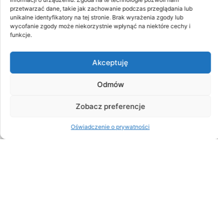
REGON: 632501684
przetwarzać dane, takie jak zachowanie podczas przeglądania lub
unikalne identyfikatory na tej stronie. Brak wyrażenia zgody lub
wycofanie zgody może niekorzystnie wpłynąć na niektóre cechy i
funkcje.
Akceptuję
Tel./fax:
61 8126 040
Odmów
E-mail:
bolechowo@zsbolechowo.pl
Adres do e-Doręczeń:
AE:PL-42899-21154-SFBTF-23
Zobacz preferencje
Oficjalna strona internetowa szkoły:
Oświadczenie o prywatności
www.zsbolechowo.edu.pl
ORGAN PROWADZĄCY SZKOŁĘ
Powiat Poznański